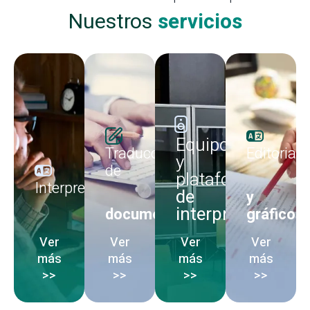
Nuestros
servicios
Equipos
Traducción
Editoriale
y
de
plataformas
Interpretación
de
y
interpretación
documentos
gráficos
Ver
Ver
Ver
Ver
más
más
más
más
>>
>>
>>
>>