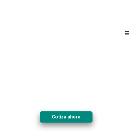
Servicios profesionales de
Traducción e
Interpretación
Todas las soluciones lingüísticas
profesionales que necesitas, en un
solo lugar. No inventes, llámanos.
Cotiza ahora